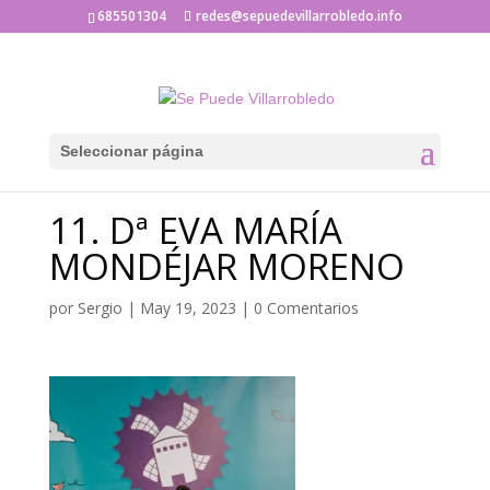
685501304
redes@sepuedevillarrobledo.info
Seleccionar página
11. Dª EVA MARÍA
MONDÉJAR MORENO
por
Sergio
|
May 19, 2023
|
0 Comentarios