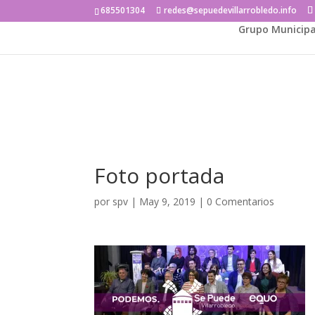
685501304
redes@sepuedevillarrobledo.info
Grupo Municipa
Foto portada
por
spv
|
May 9, 2019
|
0 Comentarios